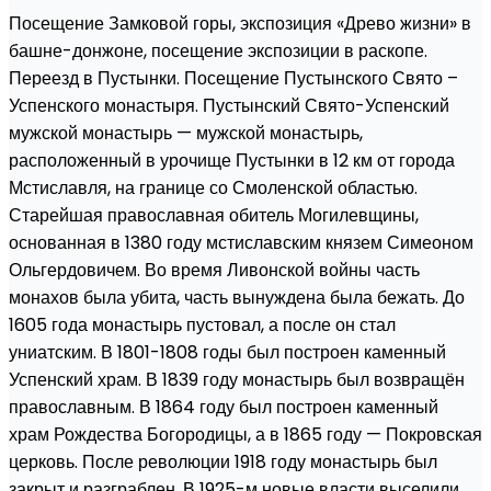
Посещение Замковой горы, экспозиция «Древо жизни» в
башне-донжоне, посещение экспозиции в раскопе.
Переезд в Пустынки. Посещение Пустынского Свято –
Успенского монастыря. Пустынский Свято-Успенский
мужской монастырь — мужской монастырь,
расположенный в урочище Пустынки в 12 км от города
Мстиславля, на границе со Смоленской областью.
Старейшая православная обитель Могилевщины,
основанная в 1380 году мстиславским князем Симеоном
Ольгердовичем. Во время Ливонской войны часть
монахов была убита, часть вынуждена была бежать. До
1605 года монастырь пустовал, а после он стал
униатским. В 1801-1808 годы был построен каменный
Успенский храм. В 1839 году монастырь был возвращён
православным. В 1864 году был построен каменный
храм Рождества Богородицы, а в 1865 году — Покровская
церковь. После революции 1918 году монастырь был
закрыт и разграблен. В 1925-м новые власти выселили