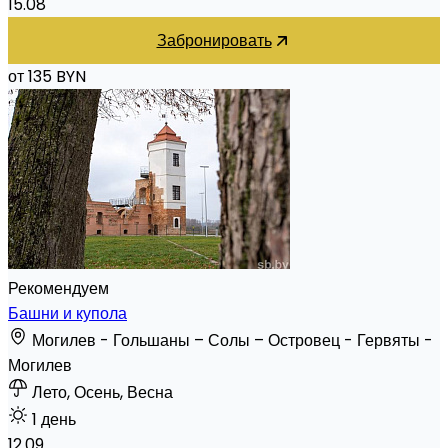
15.08
Забронировать
от 135 BYN
Рекомендуем
Башни и купола
Могилев - Гольшаны – Солы – Островец - Гервяты -
Могилев
Лето, Осень, Весна
1 день
12.09