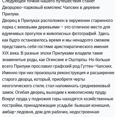
Следующей точкой нашего путешествия станет
Дворцово-парковый комплекс Чапских в деревне
Прилуки.
Дворец в Прилуках расположен в окружении старинного
парка с вековыми деревьями – это отличное место для
вдумчивых прогулок и живописных фотографий. Здесь
как будто остановилось время и мы ненадолго сможем
представить себя гостями аристократического имения
ХІХ века. В разные эпохи Прилуками владели такие
знаменитые роды, как Огинские и Ошторпы. Но больше
всего Прилуки прославил графский род Гуттен-Чапских.
Именно при них произошла реконструкция и расширение
старого дворца, который, приобретя черты
неоготического стиля, стал напоминать средневековый
замок. Огибая дворец, выходим к живописному пруду.
Вокруг пруда у подножия горы находятся хозяйственные
постройки, принадлежащие усадьбе: бывшая конюшня,
амбар-ледовня, дом для рабочих, недостроенная