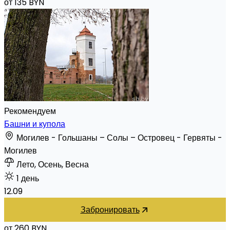
от 135 BYN
Рекомендуем
Башни и купола
Могилев - Гольшаны – Солы – Островец - Гервяты -
Могилев
Лето, Осень, Весна
1 день
12.09
Забронировать
от 260 BYN