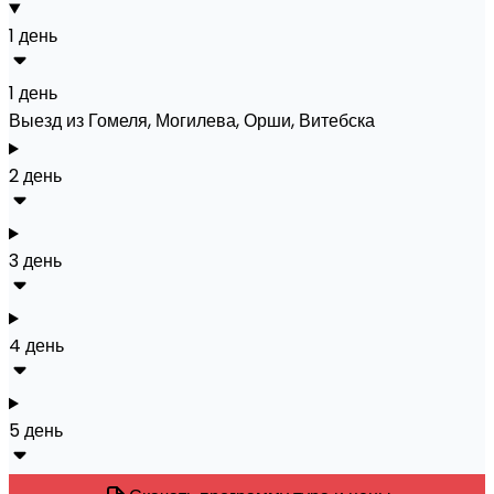
1 день
1 день
Выезд из Гомеля, Могилева, Орши, Витебска
2 день
3 день
4 день
5 день