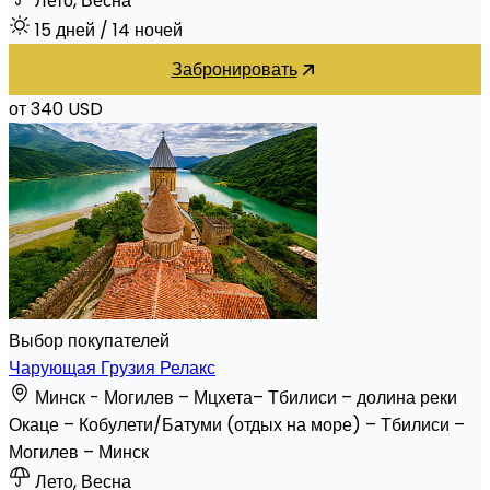
Лето, Весна
15 дней
/ 14 ночей
Забронировать
от 340 USD
Выбор покупателей
Чарующая Грузия Релакс
Минск - Могилев – Мцхета– Тбилиси – долина реки
Окаце – Кобулети/Батуми (отдых на море) – Тбилиси –
Могилев – Минск
Лето, Весна