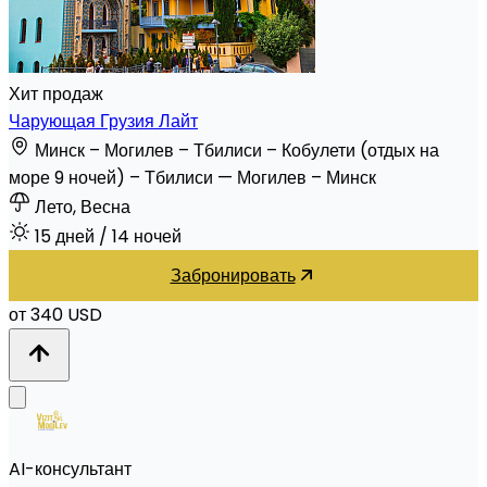
Хит продаж
Чарующая Грузия Лайт
Минск – Могилев – Тбилиси – Кобулети (отдых на
море 9 ночей) – Тбилиси — Могилев – Минск
Лето, Весна
15 дней
/ 14 ночей
Забронировать
от 340 USD
AI-консультант